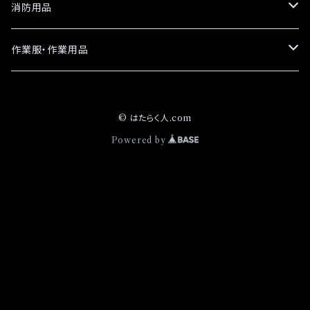
消防用品
革手袋
作業服・作業用品
日本グローブ
カラビナ
定番商品
© はたらく人.com
TONBOREX
編上靴
お買得商品
Powered by
白馬印
備品
オリジナル