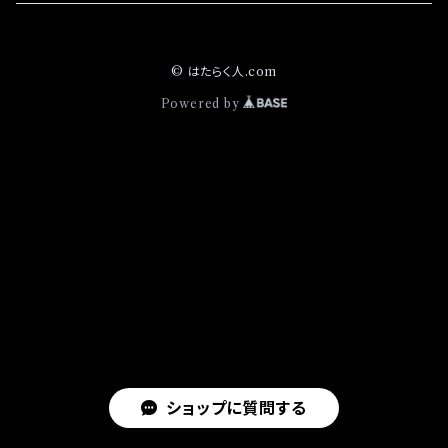
日本グローブ
カラビナ
定番商品
© はたらく人.com
TONBOREX
編上靴
お買得商品
Powered by
白馬印
備品
オリジナル
ショップに質問する