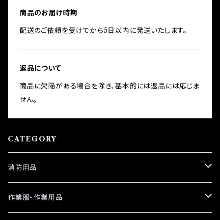
商品のお届け時期
配送のご依頼を受けてから5日以内に発送いたします。
返品について
商品に欠陥がある場合を除き、基本的には返品には応じま
せん。
CATEGORY
消防用品
革手袋
作業服・作業用品