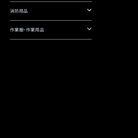
消防用品
革手袋
作業服・作業用品
日本グローブ
カラビナ
定番商品
TONBOREX
編上靴
お買得商品
白馬印
備品
オリジナル