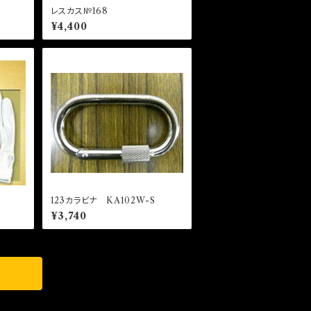
レスカス№168
¥4,400
123カラビナ KA102W-S
¥3,740