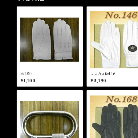
№280
レスカス№146
¥1,100
¥3,190