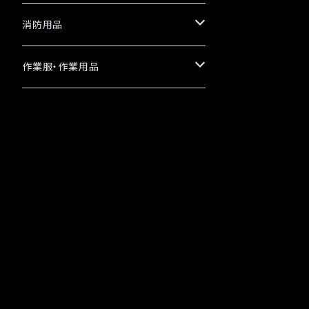
消防用品
革手袋
作業服・作業用品
日本グローブ
カラビナ
定番商品
TONBOREX
編上靴
お買得商品
白馬印
備品
オリジナル