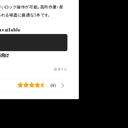
早いロック操作が可能。高所作業・産
れる場面に最適な1本です。
available
方向け
通報する
(4)