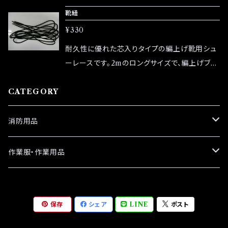
g、許容荷重は155 kgと高強度を維持しながら、
靴紐
靭性や耐摩耗性に優れています。外形は径10 m
¥330
m・長さ56 mm・幅109 mm、ゲート幅は18 m
mで、扱いやすさも抜群。安全環（リング）付きで
耐久性に優れた芯入りタイプの編上げ靴用シュ
連結金具にも最適。産業用途や高所作業、レス
ーレースです。2mのロングサイズで、編上げブー
キュー、登山・レジャーなど幅広いシーンで活用
ツやワークブーツ、ミリタリーブーツなどのハイ
できる、プロ仕様の鉄カラビナです。
CATEGORY
カットタイプに最適。しっかりとした芯が入ってい
るため形が崩れにくく、結びやすさとフィット感
が向上します。摩耗に強い素材を採用しており、
消防用品
アウトドアや作業現場などハードな使用環境で
も長持ちします。
革手袋
作業服・作業用品
日本グローブ
カラビナ
定番商品
保存
シェア
LINE
ポスト
TONBOREX
編上靴
お買得商品