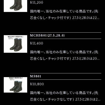
¥11,200
■その他の情報 ・返品は未使用の状態に限り受
け付けます。 ・商品の色味はモニターによって異
国内唯一、当社のみ在庫している商品です。(先
なる場合がありますので、あらかじめご了承くだ
芯全くなし・チャック付です) 27.5と28.0は220
さい。 ご質問や不明点がある場合は、ショップの
円高となります。 ■サイズ ・サイズは24.0～28.
お問い合わせからお気軽にご連絡ください。
0cmをご用意しています。 ■素材 ・素材：上質
MCH5801（27.5、28.0）
な牛革を使用し、耐久性と軽さを兼ね備えてい
¥11,400
ます。 ■その他の情報 ・返品は未使用の状態に
限り受け付けます。 ・商品の色味はモニターによ
国内唯一、当社のみ在庫している商品です。(先
って異なる場合がありますので、あらかじめご了
芯全くなし・チャック付です) 27.5と28.0は200
承ください。 ご質問や不明点がある場合は、ショ
円高となります ■サイズ ・サイズは24.0～28.0
ップのお問い合わせからお気軽にご連絡くださ
cmをご用意しています。 ■素材 ・素材：上質な
M5801
い。
牛革を使用し、耐久性と軽さを兼ね備えていま
¥10,800
す。 ■その他の情報 ・返品は未使用の状態に限
り受け付けます。 ・商品の色味はモニターによっ
国内唯一、当社のみ在庫している商品です。(先
て異なる場合がありますので、あらかじめご了承
芯全くなし・チャックなしです) 27.5と28.0は20
ください。 ご質問や不明点がある場合は、ショッ