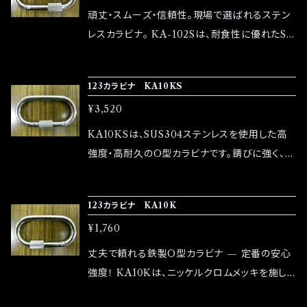
より誤作動を防止し、高所作業や産業用途、安全
頑丈・スムーズ・信頼性。現場で選ばれるステン
性が求められる現場で活躍します。
レスカラビナ。 KA-102Sは、耐食性に優れたSU
S304ステンレスを採用した高強度カラビナで
す。破壊強度約2,600kg、許容荷重215kgと安
123カラビナ KA10KS
心して使えるタフさを備え、屋外や水回りなど過
¥3,520
酷な環境でも安定して使用できます。 安全環は
従来比1.3倍のスピーディーな回転構造で、素早
KA10KSは、SUS304ステンレスを使用した高
いロック操作が可能。高所作業・産業現場・レス
強度・高耐久のO型カラビナです。錆びに強く、屋
キューなど、安全性と操作性の両立が求められ
外や水回りなどの過酷な環境でも安心して使用
る場面に最適な1本です。
できます。破壊強度は約2,600kg、許容荷重は2
123カラビナ KA10K
15kgと信頼性が高く、安全環付きで不意の開放
¥1,760
を防止します。径10mm・ゲート幅18mmの扱い
やすいサイズで、産業用途からレスキュー、高所
丈夫で頼れる鉄製O型カラビナ — 定番の安心
作業まで幅広いシーンで活躍するプロ仕様のス
強度！ KA10Kは、ニッケルクロムメッキを施し
テンレスカラビナです。
た鉄製O型カラビナです。破壊強度は約1,900 k