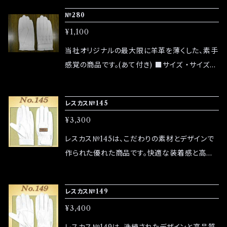
材 ・素材：超薄羊革 0.4～0.5mm ■その他の
№280
情報 ・返品は未使用の状態に限り受け付けま
¥1,100
す。 ・商品の色味はモニターによって異なる場合
がありますので、あらかじめご了承ください。 ご
当社オリジナルの最大限に羊革を薄くした、素手
質問や不明点がある場合は、ショップのお問い
感覚の商品です。(あて付き) ■サイズ ・サイズは
合わせからお気軽にご連絡ください。
S、M、L、LLの4サイズをご用意しています。 ■素
材 ・素材：超薄羊革 0.4～0.5mm ■その他の
レスカス№145
情報 ・返品は未使用の状態に限り受け付けま
¥3,300
す。 ・商品の色味はモニターによって異なる場合
がありますので、あらかじめご了承ください。 ご
レスカス№145は、こだわりの素材とデザインで
質問や不明点がある場合は、ショップのお問い
作られた優れた商品です。快適な装着感と高い
合わせからお気軽にご連絡ください。
機能性を兼ね備えています。 ■サイズ ・サイズ
はS、M、L、LLの4サイズをご用意しています。 ■
レスカス№149
素材 ・素材：高品質牛革 0.6～0.7mm ■その
¥3,400
他の情報 ・返品は未使用の状態に限り受け付け
ます。 ・商品の色味はモニターによって異なる場
レスカス№149は、洗練されたデザインと高品質