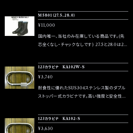
0円高となります ■サイズ ・サイズは24.0～28.
プのお問い合わせからお気軽にご連絡ください。
0cmをご用意しています。 ■素材 ・素材：上質
M5801（27.5、28.0）
な牛革を使用し、耐久性と軽さを兼ね備えてい
¥11,000
ます。 ■その他の情報 ・返品は未使用の状態に
限り受け付けます。 ・商品の色味はモニターによ
国内唯一、当社のみ在庫している商品です。(先
って異なる場合がありますので、あらかじめご了
芯全くなし・チャックなしです) 27.5と28.0は20
承ください。 ご質問や不明点がある場合は、ショ
0円高となります ■サイズ ・サイズは24.0～28.
ップのお問い合わせからお気軽にご連絡くださ
0cmをご用意しています。 ■素材 ・素材：上質
123カラビナ KA102W-S
い。
な牛革を使用し、耐久性と軽さを兼ね備えてい
¥3,740
ます。 ■その他の情報 ・返品は未使用の状態に
限り受け付けます。 ・商品の色味はモニターによ
耐食性に優れたSUS304ステンレス製のダブル
って異なる場合がありますので、あらかじめご了
ストッパー式カラビナです。高い強度と安全性を
承ください。 ご質問や不明点がある場合は、ショ
備え、屋外や過酷な環境でも安定して使用でき
ップのお問い合わせからお気軽にご連絡くださ
ます。破壊荷重は約2,600kg、許容荷重は215k
123カラビナ KA102-S
い。
gと信頼性が高く、ゲートの開口幅は18mmで取
¥3,630
り扱いもスムーズです。ロック・解除の2段構造に