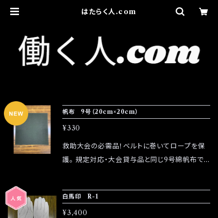
はたらく人.com
帆布 9号（20cm×20cm）
¥330
救助大会の必需品！ベルトに巻いてロープを保
護。 規定対応・大会貸与品と同じ9号綿帆布で
す。
白馬印 R-1
¥3,400