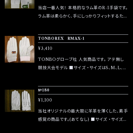
当店一番人気！ 本格的なラム革のR-1手袋です。
ラム革は柔らかく、手にしっかりフィットするた
め、使うほどに自分の手に馴染んでいきます。 ■
サイズ ・サイズはS、M、L、LLの4サイズからお選
TONBOREX RMAX-1
びいただけます ■素材 ・素材：高品質ラム革
¥3,410
（エチオピアシープ使用）0.5～0.9mm ■その
他の情報 ・返品は未使用の状態に限り受け付け
TONBOグローブ社 人気商品です。 アテ無し
ます ・商品の色味はモニターによって異なる場
競技大会モデル ■サイズ ・サイズはS、M、L、L
合がありますので、あらかじめご了承ください ご
Lの4サイズをご用意しています ■素材 ・素材：
質問や不明点がある場合は、ショップのお問い
羊革 0.45～0.55mm ■その他の情報 ・返品
№180
合わせからお気軽にご連絡ください。
は未使用の状態に限り受け付けます ・商品の色
¥1,100
味はモニターによって異なる場合がありますの
で、あらかじめご了承ください ご質問や不明点
当社オリジナルの最大限に羊革を薄くした、素手
がある場合は、ショップのお問い合わせからお気
感覚の商品です。(あてなし) ■サイズ ・サイズは
軽にご連絡ください。
S、M、L、LLの4サイズをご用意しています。 ■素