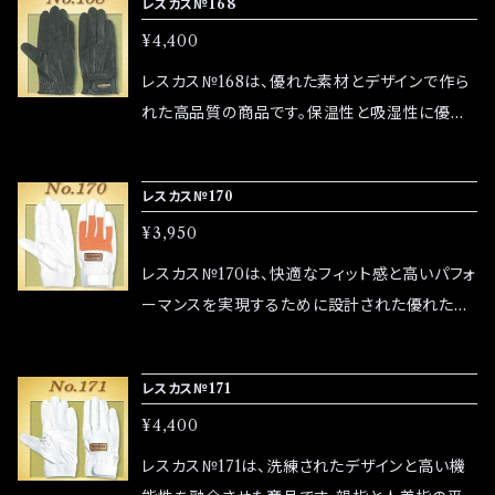
レスカス№168
プのお問い合わせからお気軽にご連絡ください。
イエローとアイボリーの2色 ■サイズ ・サイズは
¥4,400
M、L、LLの4サイズをご用意しています。 ■素材
・素材：高品質牛革 0.8～0.9mm ■その他の
レスカス№168は、優れた素材とデザインで作ら
情報 ・返品は未使用の状態に限り受け付けま
れた高品質の商品です。保温性と吸湿性に優れ
す。 ・商品の色味はモニターによって異なる場合
たベンベルグを裏地に使用した簡易防寒モデル
がありますので、あらかじめご了承ください。 ご
です。滑り止め加工・撥水タイプです。 ■サイズ ・
レスカス№170
質問や不明点がある場合は、ショップのお問い
サイズはS、M、L、LLの4サイズをご用意してい
合わせからお気軽にご連絡ください。
¥3,950
ます。 ■素材 ・素材：高品質羊革 0.5～0.6m
m 裏生地 ベンベルグ ■その他の
レスカス№170は、快適なフィット感と高いパフォ
情報 ・返品は未使用の状態に限り受け付けま
ーマンスを実現するために設計された優れた商
す。 ・商品の色味はモニターによって異なる場合
品です。特に使いやすさと耐久性に重点を置いて
がありますので、あらかじめご了承ください。 ご
おり、競技やトレーニングに最適です。 ■サイズ
レスカス№171
質問や不明点がある場合は、ショップのお問い
・サイズはM、L、LLの4サイズをご用意していま
合わせからお気軽にご連絡ください。
¥4,400
す。 ■素材 ・素材：高品質牛革 0.6～0.7mm
■その他の情報 ・返品は未使用の状態に限り受
レスカス№171は、洗練されたデザインと高い機
け付けます。 ・商品の色味はモニターによって異