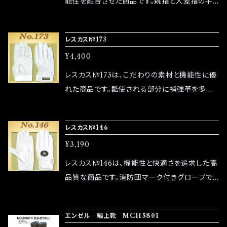
能性を融合させた商品です。親指と人差指の平
なる場合がありますので、あらかじめご了承くだ
側を補強革で覆い指の動きを妨げず違和感なく
さい。 ご質問や不明点がある場合は、ショップの
フィットします。 ■サイズ ・サイズはM、L、LLの
レスカス№173
お問い合わせからお気軽にご連絡ください。
3サイズをご用意しています。 ■素材 ・素材：高
¥4,400
品質羊革 0.6～0.7mm ■その他の情報 ・返
品は未使用の状態に限り受け付けます。 ・商品
レスカス№173は、こだわりの素材と機能性に優
の色味はモニターによって異なる場合がありま
れた商品です。酷使される部分に補強革を多重
すので、あらかじめご了承ください。 ご質問や不
構造にすることで、耐久性を向上させました。降
明点がある場合は、ショップのお問い合わせから
下に最適です。（滑り止め加工） ■サイズ ・サイ
レスカス№146
お気軽にご連絡ください。
ズはM、L、LLの3サイズをご用意しています。 ■
¥3,190
素材 ・素材：ハイパーレザー牛革 1.0～1.2mm
■その他の情報 ・返品は未使用の状態に限り受
レスカス№146は、機能性と快適さを追求した高
け付けます。 ・商品の色味はモニターによって異
品質な商品です。消防団マーク付きグローブで
なる場合がありますので、あらかじめご了承くだ
操法競技から現場作業に使えます。 ■サイズ ・
さい。 ご質問や不明点がある場合は、ショップの
サイズはS、M、L、LLの4サイズをご用意してい
エンゼル 編上靴 MCH5801
お問い合わせからお気軽にご連絡ください。
ます。 ■素材 ・素材：特選牛革 0.6～0.7mm