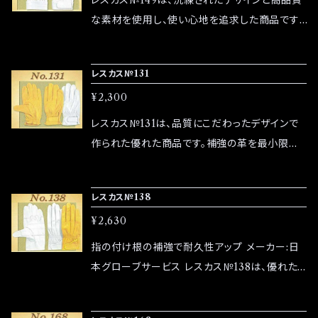
合がありますので、あらかじめご了承ください。
な素材を使用し、使い心地を追求した商品です。
ご質問や不明点がある場合は、ショップのお問い
軽やかな装着感としっかりとしたフィット感を享
合わせからお気軽にご連絡ください。
受できます。 ■サイズ ・サイズはS、M、L、LLの4
レスカス№131
サイズをご用意しています。 ■素材 ・素材：高品
¥2,300
質牛革 0.6～0.7mm ■その他の情報 ・返品
は未使用の状態に限り受け付けます。 ・商品の
レスカス№131は、品質にこだわったデザインで
色味はモニターによって異なる場合があります
作られた優れた商品です。補強の革を最小限に
ので、あらかじめご了承ください。 ご質問や不明
留めて動きやすさを追及しました。 ■カラーバリ
点がある場合は、ショップのお問い合わせからお
エーション ・イエローとアイボリーの2色 ■サイ
レスカス№138
気軽にご連絡ください。
ズ ・サイズはM、L、LLの3サイズをご用意してい
¥2,630
ます。 ■素材 ・素材：高品質牛革 0.8～0.9m
m ■その他の情報 ・返品は未使用の状態に限
指の付け根の補強で耐久性アップ メーカー:日
り受け付けます。 ・商品の色味はモニターによっ
本グローブサービス レスカス№138は、優れた
て異なる場合がありますので、あらかじめご了承
耐久性と快適さを実現した究極のモデルです。競
ください。 ご質問や不明点がある場合は、ショッ
技に最適な設計です！ ■カラーバリエーション ・